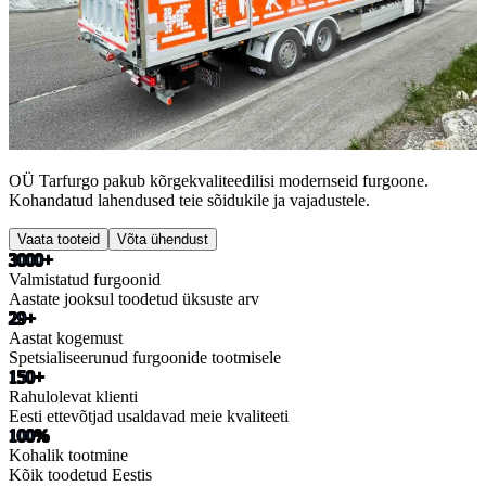
OÜ Tarfurgo pakub kõrgekvaliteedilisi modernseid furgoone.
Kohandatud lahendused teie sõidukile ja vajadustele.
Vaata tooteid
Võta ühendust
3000+
Valmistatud furgoonid
Aastate jooksul toodetud üksuste arv
29+
Aastat kogemust
Spetsialiseerunud furgoonide tootmisele
150+
Rahulolevat klienti
Eesti ettevõtjad usaldavad meie kvaliteeti
100%
Kohalik tootmine
Kõik toodetud Eestis